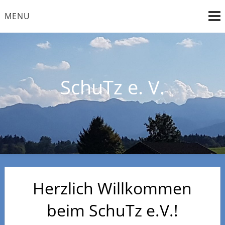
Skip
MENU
to
content
SchuTz e. V.
Herzlich Willkommen
beim SchuTz e.V.!