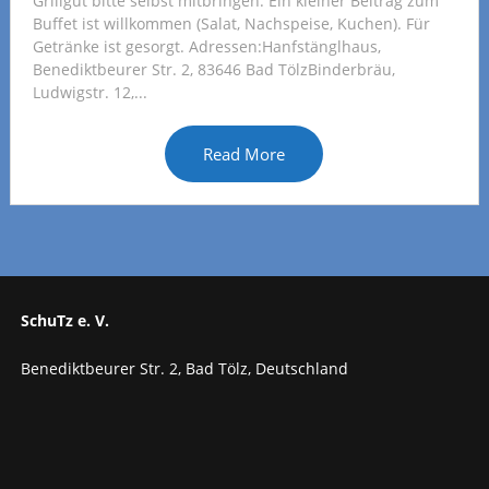
Grillgut bitte selbst mitbringen. Ein kleiner Beitrag zum
Buffet ist willkommen (Salat, Nachspeise, Kuchen). Für
Getränke ist gesorgt. Adressen:Hanfstänglhaus,
Benediktbeurer Str. 2, 83646 Bad TölzBinderbräu,
Ludwigstr. 12,...
Read More
SchuTz e. V.
Benediktbeurer Str. 2, Bad Tölz, Deutschland